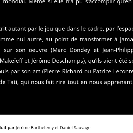
 mondial. Même si elle n’a pu s’accomplir qu’en
scrit autant par le jeu que dans le cadre, par l’espa
omme nul autre, au point de transformer à jama
it sur son oeuvre (Marc Dondey et Jean-Philip
keïeff et Jérôme Deschamps), qu’ils aient été s
ouis par son art (Pierre Richard ou Patrice Leconte
de Tati, qui nous fait rire tout en nous apprenant 
uit par
Jérôme Barthélemy et Daniel Sauvage