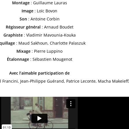
Montage
: Guillaume Lauras
Image
: Loïc Bovon
Son
: Antoine Corbin
Régisseur général
: Arnaud Boudet
Graphiste
: Vladimir Mavounia-Kouka
quillage
: Maud Sakhoun, Charlotte Palaszuk
Mixage
: Pierre Luppino
Étalonnage
: Sébastien Mougenot
Avec l’aimable participation de
rancini, Jean-Philippe Guérand, Patrice Leconte, Macha Makeïeff,