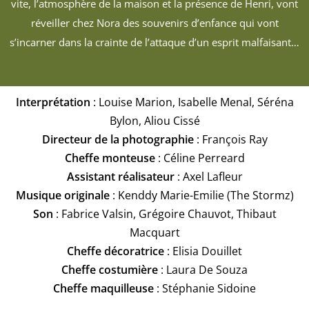
vite, l’atmosphère de la maison et la présence de Henri, vont
réveiller chez Nora des souvenirs d’enfance qui vont
s’incarner dans la crainte de l’attaque d’un esprit malfaisant…
Interprétation
: Louise Marion, Isabelle Menal, Séréna
Bylon, Aliou Cissé
Directeur de la photographie
: François Ray
Cheffe monteuse
: Céline Perreard
Assistant réalisateur
: Axel Lafleur
Musique originale
: Kenddy Marie-Emilie (The Stormz)
Son
: Fabrice Valsin, Grégoire Chauvot, Thibaut
Macquart
Cheffe décoratrice
: Elisia Douillet
Cheffe costumière
: Laura De Souza
Cheffe maquilleuse
: Stéphanie Sidoine