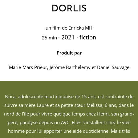
DORLIS
un film de Enricka MH
·
2021 · fiction
25 min
Produit
par
Marie-Mars Prieur, Jérôme Barthélemy et Daniel Sauvage
Nora, adolescente martiniquaise de 15 ans, est contrainte de
suivre sa mère Laure et sa petite sœur Mélissa, 6 ans, dans le
nord de l’île pour vivre quelque temps chez Henri, son grand-
père, paralysé depuis un AVC. Elles s’installent chez le vieil
homme pour lui apporter une aide quotidienne. Mais très