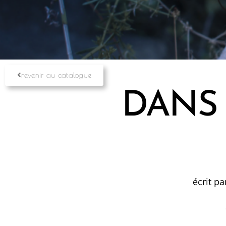
revenir au catalogue
DANS
écrit p